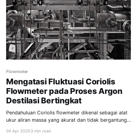
Flowmeter
Mengatasi Fluktuasi Coriolis
Flowmeter pada Proses Argon
Destilasi Bertingkat
Pendahuluan Coriolis flowmeter dikenal sebagai alat
ukur aliran massa yang akurat dan tidak bergantung
pada densitas atau komposisi fluida. Namun, dalam
04 Apr 2025
3 min read
aplikasi kriogenik seperti pengukuran liquid argon