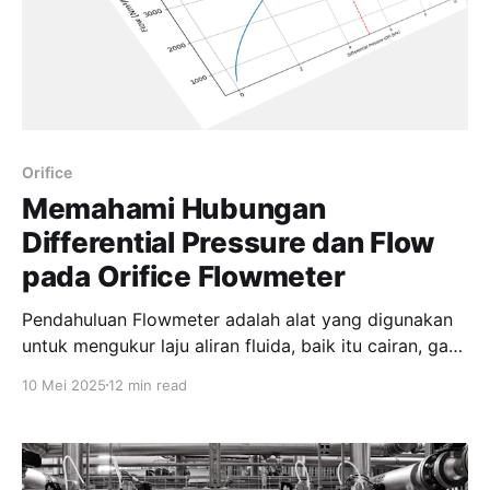
Orifice
Memahami Hubungan
Differential Pressure dan Flow
pada Orifice Flowmeter
Pendahuluan Flowmeter adalah alat yang digunakan
untuk mengukur laju aliran fluida, baik itu cairan, gas,
maupun uap. Salah satu jenis flowmeter yang banyak
10 Mei 2025
12 min read
digunakan di industri adalah orifice flowmeter.
"Mengukur aliran fluida dengan akurat adalah hal
krusial di industri. Salah satu metode yang paling
umum adalah menggunakan orifice flowmeter.